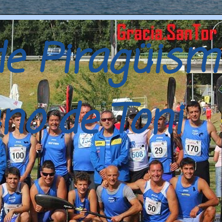
de Piragüism
no de Toni