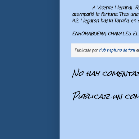
A
Vicente Llerandi
Fe
acompañó la fortuna. Tras una 
K2. Llegaron hasta Toraño, en 
ENHORABUENA, CHAVALES. EL
Publicado por
club neptuno de toni
e
No hay comentar
Publicar un co