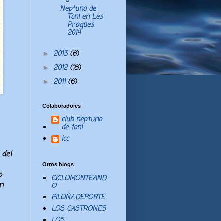
Neptuno de
Toni en Les
Piragües
2014
2013
(6)
►
2012
(16)
►
2011
(6)
►
Colaboradores
club neptuno
de toni
lcc
 del
Otros blogs
o
CICLOMONTEAND
n
O
PILOÑA.DEPORTE
LOS CASTRONES
LOS