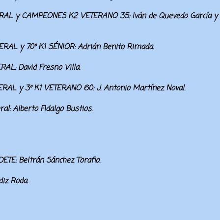
AL y CAMPEONES
K2 VETERANO 35:
Iván de Quevedo García
y
L y 70º K1 SÉNIOR:
Adrián Benito Rimada.
RAL:
David Fresno Villa.
L y 3º K1 VETERANO 60:
J. Antonio Martínez Noval.
al:
Alberto Fidalgo Bustios.
ETE:
Beltrán Sánchez Toraño.
iz Roda.